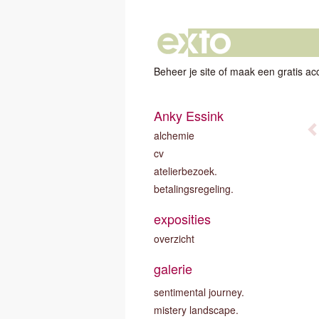
Beheer je site
of
maak een gratis ac
Anky Essink
alchemie
cv
atelierbezoek.
betalingsregeling.
exposities
overzicht
galerie
sentimental journey.
mistery landscape.