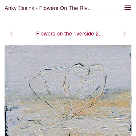
Anky Essink - Flowers On The Riverside 2.
Tog
navi
Flowers on the riverside 2.