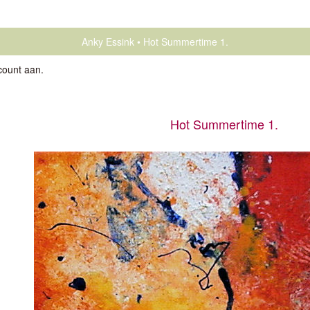
Anky Essink
Hot Summertime 1.
count aan
.
Hot Summertime 1.