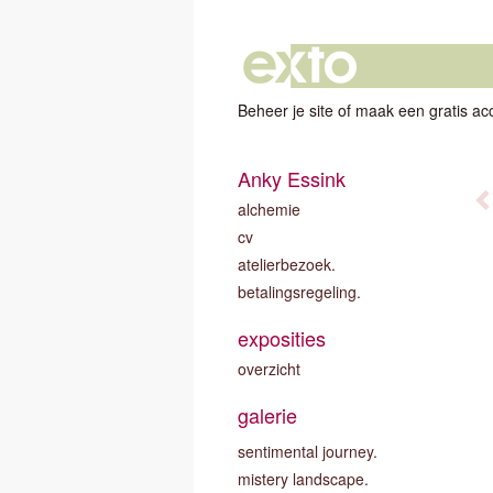
Beheer je site
of
maak een gratis ac
Anky Essink
alchemie
cv
atelierbezoek.
betalingsregeling.
exposities
overzicht
galerie
sentimental journey.
mistery landscape.