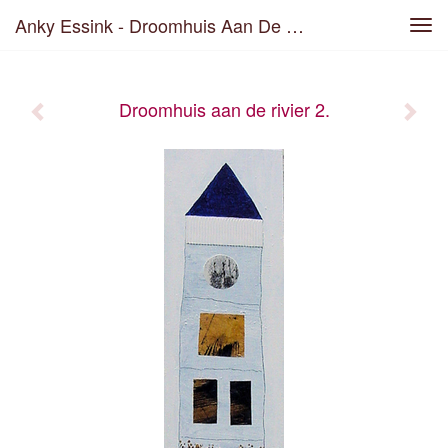
Anky Essink - Droomhuis Aan De Rivier 2.
Tog
navi
Droomhuis aan de rivier 2.