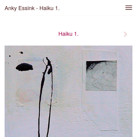
Anky Essink - Haiku 1.
Tog
navi
Haiku 1.